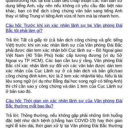
quan/trường học tại Đài Loan đều chấp thuận các văn bản sử
dụng tiếng Anh, vậy nên nếu không có yêu cầu đặc biệt nào
khác, bạn có thể dịch công chứng văn bản sang tiếng Anh
thay vì tiếng Trung vì tiếng Anh vừa rẻ hơn mà lại nhanh hơn.
Câu hỏi: Trước khi xin xác nhận lãnh sự tại Văn phòng Đài
Bắc tôi phải làm gì?
Trả lời: Tất cả giấy tờ (cả bản dịch công chứng và gốc tiếng
Việt) trước khi xin xác nhận lãnh sự của Văn phòng Đài Bắc
phải được dán tem xác nhận bởi Cục lãnh sự – Bộ Ngoại giao
Việt Nam (40 Trần Phú) hoặc cấp tương đương (ví dụ Sở
Ngoại vụ TP HCM). Các bạn cần lưu ý rằng, Văn phòng Đài
Bắc chỉ xác nhận lãnh sự đối với các văn bản được dán tem
xác nhận của Cục Lãnh sự ở cả bản dịch và bản gốc/sao
công chứng đính kèm, tức là 2 tem xác nhận/tài liệu. Nếu là tài
liệu song ngữ (ví dụ như Bằng đại học song ngữ có tiếng Anh)
thì chỉ cần sao y công chứng và dán 1 tem của Cục Lãnh sự
ở bản sao đó.
Câu hỏi: Thời gian xin xác nhận lãnh sự của Văn phòng Đài
Bắc thường mất bao lâu?
Trả lời: Thông thường, nếu không gặp phải những tình huống
đặc biệt như dịch bệnh (chẳng hạn COVID-19) hay thời gian
nghỉ lễ kéo dài, thời gian xử lý tại Văn phòng Đài Bắc thường