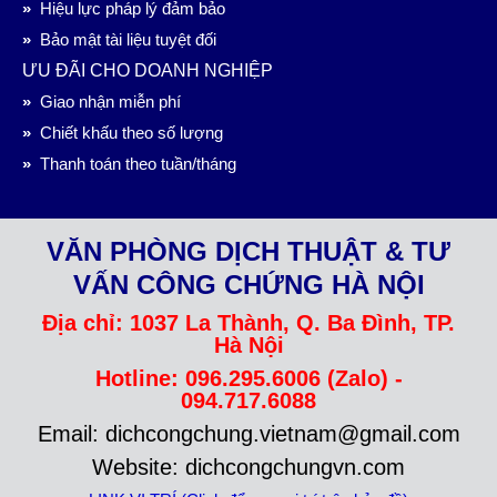
»
Hiệu lực pháp lý đảm bảo
»
Bảo mật tài liệu tuyệt đối
ƯU ĐÃI CHO DOANH NGHIỆP
»
Giao nhận miễn phí
»
Chiết khấu theo số lượng
»
Thanh toán theo tuần/tháng
VĂN PHÒNG DỊCH THUẬT & TƯ
VẤN CÔNG CHỨNG HÀ NỘI
Địa chỉ: 1037 La Thành, Q. Ba Đình, TP.
Hà Nội
Hotline: 096.295.6006 (Zalo) -
094.717.6088
Email: dichcongchung.vietnam@gmail.com
Website: dichcongchungvn.com