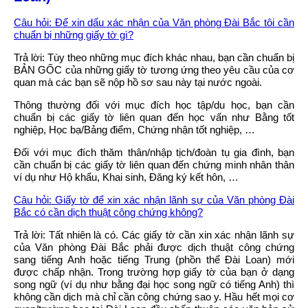
Câu hỏi: Để xin dấu xác nhận của Văn phòng Đài Bắc tôi cần
chuẩn bị những giấy tờ gì?
Trả lời: Tùy theo những mục đích khác nhau, bạn cần chuẩn bị
BẢN GỐC của những giấy tờ tương ứng theo yêu cầu của cơ
quan mà các bạn sẽ nộp hồ sơ sau này tại nước ngoài.
Thông thường đối với mục đích học tập/du học, bạn cần
chuẩn bị các giấy tờ liên quan đến học vấn như Bằng tốt
nghiệp, Học bạ/Bảng điểm, Chứng nhận tốt nghiệp, …
Đối với mục đích thăm thân/nhập tịch/đoàn tụ gia đình, bạn
cần chuẩn bị các giấy tờ liên quan đến chứng minh nhân thân
ví dụ như Hộ khẩu, Khai sinh, Đăng ký kết hôn, …
Câu hỏi: Giấy tờ để xin xác nhận lãnh sự của Văn phòng Đài
Bắc có cần dịch thuật công chứng không?
Trả lời: Tất nhiên là có. Các giấy tờ cần xin xác nhận lãnh sự
của Văn phòng Đài Bắc phải được dịch thuật công chứng
sang tiếng Anh hoặc tiếng Trung (phồn thể Đài Loan) mới
được chấp nhận. Trong trường hợp giấy tờ của bạn ở dạng
song ngữ (ví dụ như bằng đại học song ngữ có tiếng Anh) thì
không cần dịch mà chỉ cần công chứng sao y. Hầu hết mọi cơ