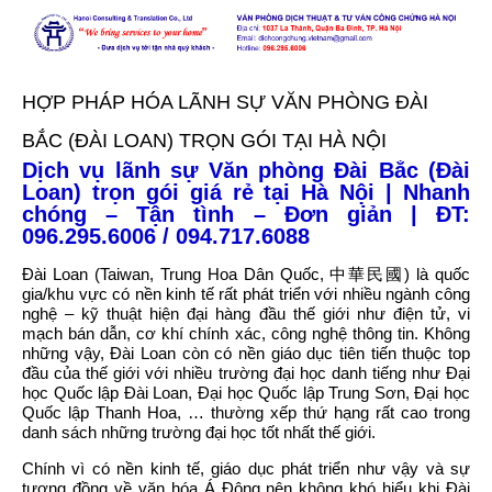
TRANG CHỦ
TRANG CHỦ
GIỚI THIỆU
GIỚI THIỆU
HỢP PHÁP HÓA LÃNH SỰ VĂN PHÒNG ĐÀI
DỊCH THUẬT CÔNG CHỨNG
BẮC (ĐÀI LOAN) TRỌN GÓI TẠI HÀ NỘI
DỊCH THUẬT CÔNG CHỨNG
DỊCH VỤ KHÁC
Dịch vụ lãnh sự Văn phòng Đài Bắc (Đài
Sao y bản chính
Loan) trọn gói giá rẻ tại Hà Nội | Nhanh
DỊCH VỤ KHÁC
chóng – Tận tình – Đơn giản | ĐT:
Hợp pháp hóa lãnh sự
096.295.6006 / 094.717.6088
Dịch thuật chuyên ngành
BÁO GIÁ
Đài Loan (Taiwan, Trung Hoa Dân Quốc, 中華民國) là quốc
BÁO GIÁ
gia/khu vực có nền kinh tế rất phát triển với nhiều ngành công
TIN TỨC
nghệ – kỹ thuật hiện đại hàng đầu thế giới như điện tử, vi
TIN TỨC
mạch bán dẫn, cơ khí chính xác, công nghệ thông tin. Không
những vậy, Đài Loan còn có nền giáo dục tiên tiến thuộc top
LIÊN HỆ
LIÊN HỆ
đầu của thế giới với nhiều trường đại học danh tiếng như Đại
học Quốc lập Đài Loan, Đại học Quốc lập Trung Sơn, Đại học
Quốc lập Thanh Hoa, … thường xếp thứ hạng rất cao trong
danh sách những trường đại học tốt nhất thế giới.
Chính vì có nền kinh tế, giáo dục phát triển như vậy và sự
tương đồng về văn hóa Á Đông nên không khó hiểu khi Đài