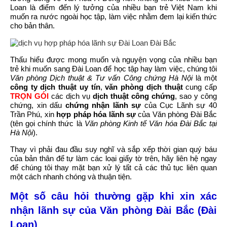
Loan là điểm đến lý tưởng của nhiều bạn trẻ Việt Nam khi
muốn ra nước ngoài học tập, làm việc nhằm đem lại kiến thức
cho bản thân.
Thấu hiểu được mong muốn và nguyện vọng của nhiều bạn
trẻ khi muốn sang Đài Loan để học tập hay làm việc, chúng tôi
Văn phòng Dịch thuật & Tư vấn Công chứng Hà Nội
là một
công ty dịch thuật uy tín
,
văn phòng dịch thuật
cung cấp
TRỌN GÓI
các dịch vụ
dịch thuật công chứng
, sao y công
chứng, xin dấu
chứng nhận lãnh sự
của Cục Lãnh sự 40
Trần Phú, xin
hợp pháp hóa lãnh sự
của Văn phòng Đài Bắc
(tên gọi chính thức là
Văn phòng Kinh tế Văn hóa Đài Bắc tại
Hà Nội
).
Thay vì phải đau đầu suy nghĩ và sắp xếp thời gian quý báu
của bản thân để tự làm các loại giấy tờ trên, hãy liên hệ ngay
để chúng tôi thay mặt bạn xử lý tất cả các thủ tục liên quan
một cách nhanh chóng và thuận tiện.
Một số câu hỏi thường gặp khi xin xác
nhận lãnh sự của Văn phòng Đài Bắc (Đài
Loan)