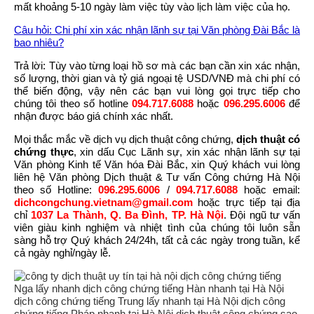
mất khoảng 5-10 ngày làm việc tùy vào lịch làm việc của họ.
Câu hỏi: Chi phí xin xác nhận lãnh sự tại Văn phòng Đài Bắc là
bao nhiêu?
Trả lời: Tùy vào từng loại hồ sơ mà các bạn cần xin xác nhận,
số lượng, thời gian và tỷ giá ngoại tệ USD/VNĐ mà chi phí có
thể biến động, vậy nên các bạn vui lòng gọi trực tiếp cho
chúng tôi theo số hotline
094.717.6088
hoặc
096.295.6006
để
nhận được báo giá chính xác nhất.
Mọi thắc mắc về dịch vụ dịch thuật công chứng,
dịch thuật có
chứng thực
, xin dấu Cục Lãnh sự, xin xác nhận lãnh sự tại
Văn phòng Kinh tế Văn hóa Đài Bắc, xin Quý khách vui lòng
liên hệ Văn phòng Dịch thuật & Tư vấn Công chứng Hà Nội
theo số Hotline:
096.295.6006
/
094.717.6088
hoặc email:
dichcongchung.vietnam@gmail.com
hoặc trực tiếp tại địa
chỉ
1037 La Thành, Q. Ba Đình, TP. Hà Nội
. Đội ngũ tư vấn
viên giàu kinh nghiệm và nhiệt tình của chúng tôi luôn sẵn
sàng hỗ trợ Quý khách 24/24h, tất cả các ngày trong tuần, kể
cả ngày nghỉ/ngày lễ.