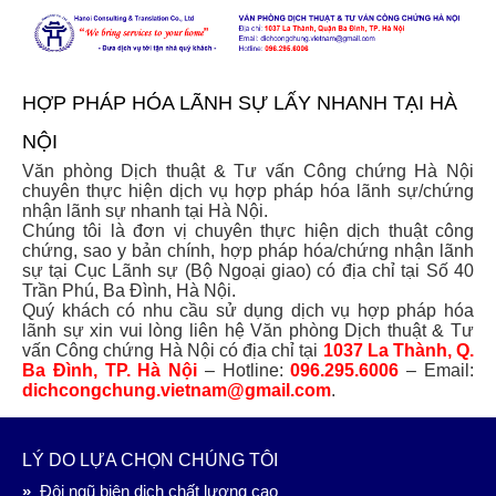
TRANG CHỦ
TRANG CHỦ
GIỚI THIỆU
GIỚI THIỆU
HỢP PHÁP HÓA LÃNH SỰ LẤY NHANH TẠI HÀ
DỊCH THUẬT CÔNG CHỨNG
NỘI
DỊCH THUẬT CÔNG CHỨNG
DỊCH VỤ KHÁC
Văn phòng Dịch thuật & Tư vấn Công chứng Hà Nội
Sao y bản chính
chuyên thực hiện dịch vụ hợp pháp hóa lãnh sự/chứng
DỊCH VỤ KHÁC
nhận lãnh sự nhanh tại Hà Nội.
Hợp pháp hóa lãnh sự
Chúng tôi là đơn vị chuyên thực hiện dịch thuật công
Dịch thuật chuyên ngành
chứng, sao y bản chính, hợp pháp hóa/chứng nhận lãnh
BÁO GIÁ
sự tại Cục Lãnh sự (Bộ Ngoại giao) có địa chỉ tại Số 40
BÁO GIÁ
Trần Phú, Ba Đình, Hà Nội.
Quý khách có nhu cầu sử dụng dịch vụ hợp pháp hóa
TIN TỨC
TIN TỨC
lãnh sự xin vui lòng liên hệ Văn phòng Dịch thuật & Tư
vấn Công chứng Hà Nội có địa chỉ tại
1037 La Thành, Q.
LIÊN HỆ
Ba Đình, TP. Hà Nội
– Hotline:
096.295.6006
– Email:
LIÊN HỆ
dichcongchung.vietnam@gmail.com
.
LÝ DO LỰA CHỌN CHÚNG TÔI
»
Đội ngũ biên dịch chất lượng cao