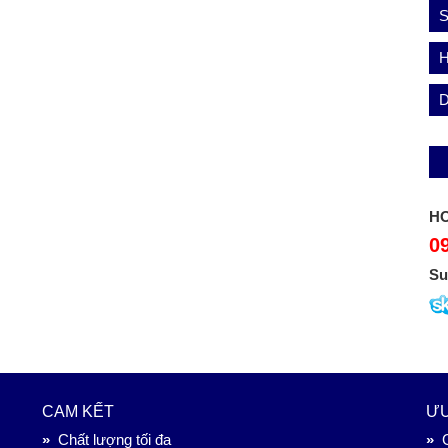
S
HO
0
Su
CAM KẾT
ƯU
»
Chất lượng tối đa
»
G