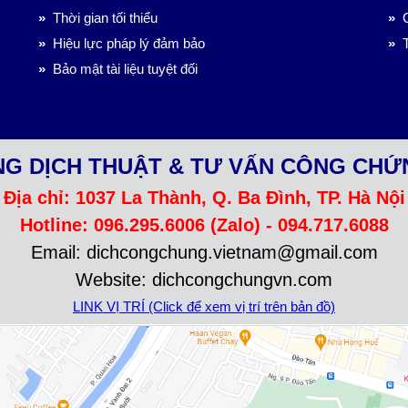
»
Thời gian tối thiểu
»
C
»
Hiệu lực pháp lý đảm bảo
»
T
»
Bảo mật tài liệu tuyệt đối
G DỊCH THUẬT & TƯ VẤN CÔNG CHỨ
Địa chỉ: 1037 La Thành, Q. Ba Đình, TP. Hà Nội
Hotline: 096.295.6006 (Zalo) - 094.717.6088
Email: dichcongchung.vietnam@gmail.com
Website: dichcongchungvn.com
LINK VỊ TRÍ (Click để xem vị trí trên bản đồ)