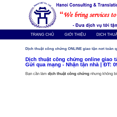
TRANG CHỦ
GIỚI THIỆU
DỊCH THUẬT CÔNG CHỨNG
TRANG CHỦ
GIỚI THIỆU
DỊCH THU
DỊCH VỤ KHÁC
Dịch thuật công chứng ONLINE giao tận nơi toàn 
Dịch thuật công chứng online giao t
BÁO GIÁ
Gửi qua mạng - Nhận tận nhà | ĐT: 0
Bạn cần làm
dịch thuật công chứng
nhưng không biết
TIN TỨC
LIÊN HỆ