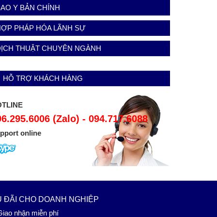
AO Y BẢN CHÍNH
HỢP PHÁP HÓA LÃNH SỰ
DỊCH THUẬT CHUYÊN NGÀNH
HỖ TRỢ KHÁCH HÀNG
TLINE
96.295.6006 (Zalo) - 094.717.6088
pport online
 ĐÃI CHO DOANH NGHIỆP
iao nhận miễn phí