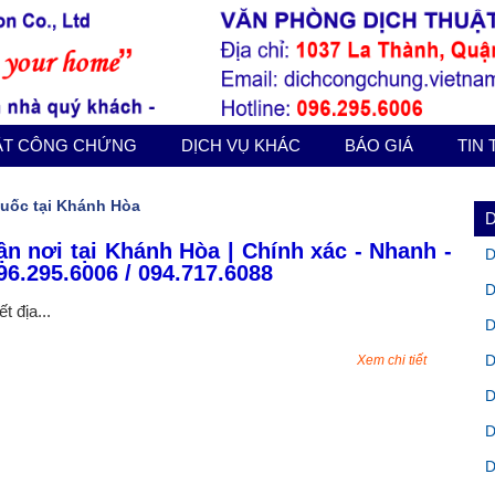
ẬT CÔNG CHỨNG
DỊCH VỤ KHÁC
BÁO GIÁ
TIN
quốc tại Khánh Hòa
ận nơi tại Khánh Hòa | Chính xác - Nhanh -
D
96.295.6006 / 094.717.6088
D
 địa...
D
D
Xem chi tiết
D
D
D