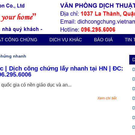
ẬT CÔNG CHỨNG
DỊCH VỤ KHÁC
BÁO GIÁ
TIN
g chứng nhanh
c | Dịch công chứng lấy nhanh tại HN | ĐC:
D
96.295.6006
D
quốc gia có nền giáo dục và an...
D
D
Xem chi tiết
D
D
D