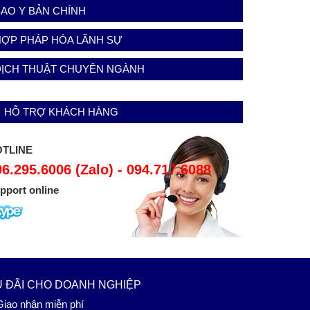
AO Y BẢN CHÍNH
HỢP PHÁP HÓA LÃNH SỰ
DỊCH THUẬT CHUYÊN NGÀNH
HỖ TRỢ KHÁCH HÀNG
TLINE
96.295.6006 (Zalo) - 094.717.6088
pport online
 ĐÃI CHO DOANH NGHIỆP
iao nhận miễn phí