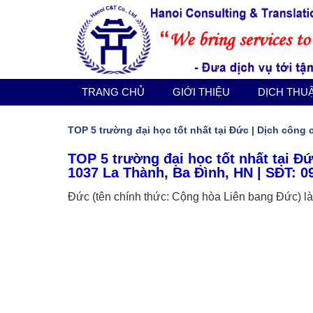
TRANG CHỦ
GIỚI THIỆU
DỊCH THUẬT CÔNG CHỨNG
TRANG CHỦ
GIỚI THIỆU
DỊCH THU
DỊCH VỤ KHÁC
TOP 5 trường đại học tốt nhất tại Đức | Dịch côn
TOP 5 trường đại học tốt nhất tại Đứ
BÁO GIÁ
1037 La Thành, Ba Đình, HN | SĐT: 0
Đức (tên chính thức: Cộng hòa Liên bang Đức) là 
TIN TỨC
LIÊN HỆ