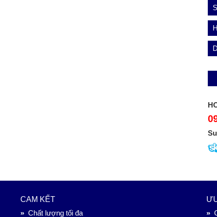
S
HO
0
Su
CAM KẾT
ƯU
»
Chất lượng tối đa
»
G