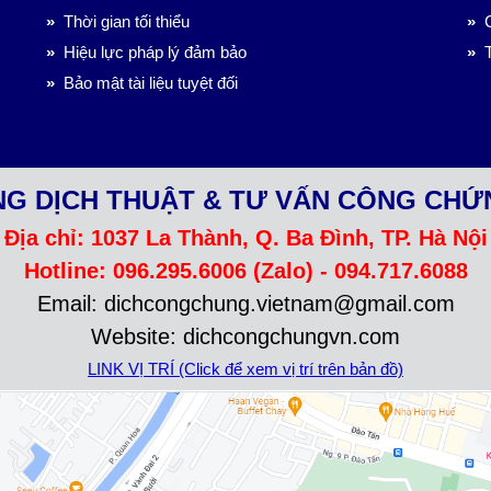
»
Thời gian tối thiểu
»
C
»
Hiệu lực pháp lý đảm bảo
»
T
»
Bảo mật tài liệu tuyệt đối
G DỊCH THUẬT & TƯ VẤN CÔNG CHỨ
Địa chỉ: 1037 La Thành, Q. Ba Đình, TP. Hà Nội
Hotline: 096.295.6006 (Zalo) - 094.717.6088
Email: dichcongchung.vietnam@gmail.com
Website: dichcongchungvn.com
LINK VỊ TRÍ (Click để xem vị trí trên bản đồ)