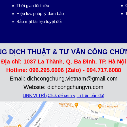
»
Thời gian tối thiểu
»
C
»
Hiệu lực pháp lý đảm bảo
»
T
»
Bảo mật tài liệu tuyệt đối
G DỊCH THUẬT & TƯ VẤN CÔNG CHỨ
Địa chỉ: 1037 La Thành, Q. Ba Đình, TP. Hà Nội
Hotline: 096.295.6006 (Zalo) - 094.717.6088
Email: dichcongchung.vietnam@gmail.com
Website: dichcongchungvn.com
LINK VỊ TRÍ (Click để xem vị trí trên bản đồ)