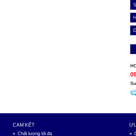
S
HO
0
Su
CAM KẾT
ƯU
»
Chất lượng tối đa
»
G