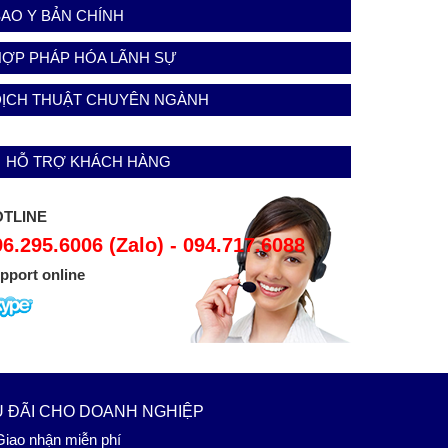
AO Y BẢN CHÍNH
HỢP PHÁP HÓA LÃNH SỰ
DỊCH THUẬT CHUYÊN NGÀNH
HỖ TRỢ KHÁCH HÀNG
TLINE
96.295.6006 (Zalo) - 094.717.6088
pport online
 ĐÃI CHO DOANH NGHIỆP
iao nhận miễn phí