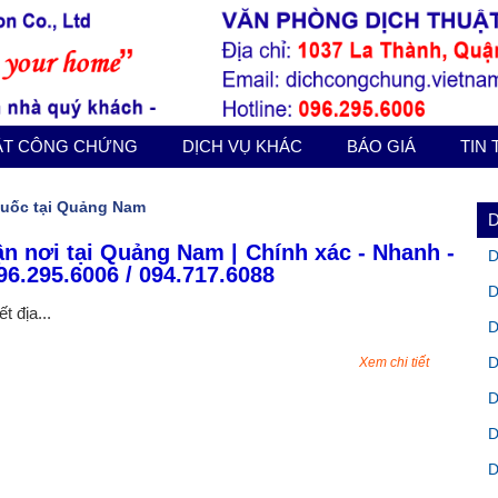
ẬT CÔNG CHỨNG
DỊCH VỤ KHÁC
BÁO GIÁ
TIN
quốc tại Quảng Nam
ận nơi tại Quảng Nam | Chính xác - Nhanh -
D
96.295.6006 / 094.717.6088
D
 địa...
D
D
Xem chi tiết
D
D
D