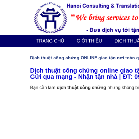
TRANG CHỦ
GIỚI THIỆU
DỊCH THUẬT CÔNG CHỨNG
TRANG CHỦ
GIỚI THIỆU
DỊCH THU
DỊCH VỤ KHÁC
Dịch thuật công chứng ONLINE giao tận nơi toàn 
Dịch thuật công chứng online giao t
BÁO GIÁ
Gửi qua mạng - Nhận tận nhà | ĐT: 0
Bạn cần làm
dịch thuật công chứng
nhưng không biết
TIN TỨC
LIÊN HỆ