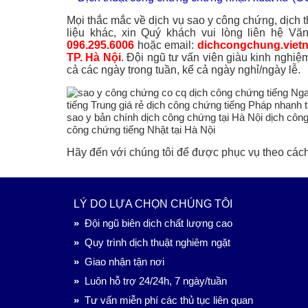
Mọi thắc mắc về dịch vụ sao y công chứng, dịch 
liệu khác, xin Quý khách vui lòng liên hệ V
096.295.6006
hoặc email:
dichcongchung.vie
TP. Hà Nội
. Đội ngũ tư vấn viên giàu kinh nghiệm
cả các ngày trong tuần, kể cả ngày nghỉ/ngày lễ.
Hãy đến với chúng tôi để được phục vụ theo các
LÝ DO LỰA CHỌN CHÚNG TÔI
»
Đội ngũ biên dịch chất lượng cao
»
Quy trình dịch thuật nghiêm ngặt
»
Giao nhận tận nơi
»
Luôn hỗ trợ 24/24h, 7 ngày/tuần
»
Tư vấn miễn phí các thủ tục liên quan