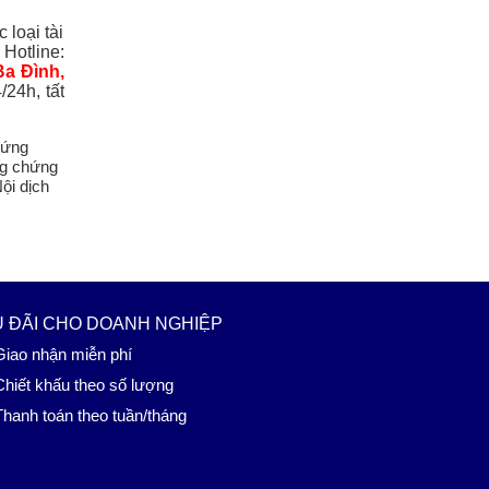
loại tài
Hotline:
Ba Đình,
/24h, tất
 ĐÃI CHO DOANH NGHIỆP
iao nhận miễn phí
hiết khấu theo số lượng
hanh toán theo tuần/tháng