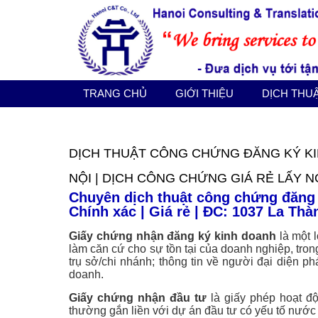
TRANG CHỦ
GIỚI THIỆU
DỊCH THUẬT CÔNG CHỨNG
TRANG CHỦ
GIỚI THIỆU
DỊCH THU
DỊCH VỤ KHÁC
DỊCH THUẬT CÔNG CHỨNG ĐĂNG KÝ KI
BÁO GIÁ
NỘI | DỊCH CÔNG CHỨNG GIÁ RẺ LẤY N
Chuyên dịch thuật công chứng đăng 
TIN TỨC
Chính xác | Giá rẻ | ĐC: 1037 La Thà
Giấy chứng nhận đăng ký kinh doanh
là một 
LIÊN HỆ
làm căn cứ cho sự tồn tại của doanh nghiệp, tron
trụ sở/chi nhánh; thông tin về người đại diện p
doanh.
Giấy chứng nhận đầu tư
là giấy phép hoạt đ
thường gắn liền với dự án đầu tư có yếu tố nước