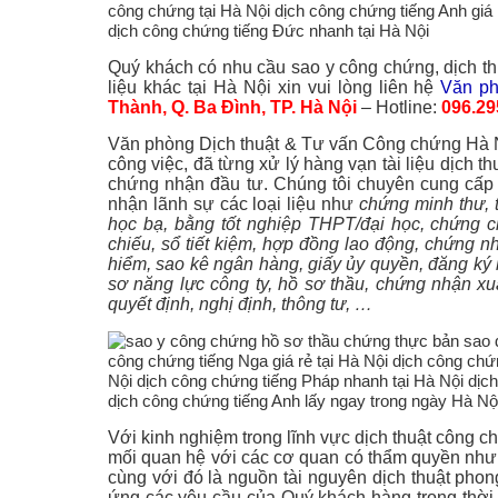
Quý khách có nhu cầu sao y công chứng, dịch th
liệu khác tại Hà Nội xin vui lòng liên hệ
Văn ph
Thành, Q. Ba Đình, TP. Hà Nội
– Hotline:
096.29
Văn phòng Dịch thuật & Tư vấn Công chứng Hà Nộ
công việc, đã từng xử lý hàng vạn tài liệu dịch 
chứng nhận đầu tư. Chúng tôi chuyên cung cấp 
nhận lãnh sự các loại liệu như
chứng minh thư, t
học bạ, bằng tốt nghiệp THPT/đại học, chứng c
chiếu, sổ tiết kiệm, hợp đồng lao động, chứng n
hiểm, sao kê ngân hàng, giấy ủy quyền, đăng ký 
sơ năng lực công ty, hồ sơ thầu, chứng nhận xu
quyết định, nghị định, thông tư, …
Với kinh nghiệm trong lĩnh vực dịch thuật công c
mối quan hệ với các cơ quan có thẩm quyền như
cùng với đó là nguồn tài nguyên dịch thuật ph
ứng các yêu cầu của Quý khách hàng trong thời