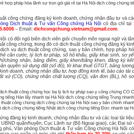
uật công chứng đăng ký kinh doanh, chứng nhận đầu tư và các 
òng Dịch thuật & Tư vấn Công chứng Hà Nội
có địa chỉ tại
5.6006
– Email:
dichcongchung.vietnam@gmail.com
.
i có đội ngũ biên dịch viên giỏi chuyên môn ngoại ngữ và tận
thuật công chứng, trong đó có dịch thuật công chứng đăng ký ki
dịch vụ dịch thuật công chứng, sao y bản chính, hợp pháp h
hẻ căn cước, lý lịch tư pháp, sổ hộ khẩu, giấy khai sinh, sơ yếu
hỉ/chứng nhận, bảng điểm, giấy khen/bằng khen, đăng ký kết
hận quyền sử dụng đất (sổ đỏ), tờ khai thuế GTGT, bảng lương
kinh doanh, chứng nhận đầu tư, hợp đồng kinh tế, báo cáo tài c
ất xứ (CO), chứng nhận chất lượng (CQ), vận đơn (BL), hồ sơ
hứng đăng ký kinh doanh, chứng nhận đầu tư và các loại tài liệ
 UBND quận/huyện, Cục Lãnh sự (Bộ Ngoại giao), các Đại sứ
ong phú, Văn phòng Dịch thuật & Tư vấn Công chứng Hà Nội có
 gian cực ngắn và mức chi phí
thấp hơn từ 20-30%
so với các