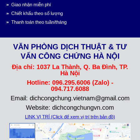
»
Giao nhận miễn phí
»
Chiết khấu theo số lượng
»
Thanh toán theo tuần/tháng
VĂN PHÒNG DỊCH THUẬT & TƯ
VẤN CÔNG CHỨNG HÀ NỘI
Địa chỉ: 1037 La Thành, Q. Ba Đình, TP.
Hà Nội
Hotline: 096.295.6006 (Zalo) -
094.717.6088
Email: dichcongchung.vietnam@gmail.com
Website: dichcongchungvn.com
LINK VỊ TRÍ (Click để xem vị trí trên bản đồ)