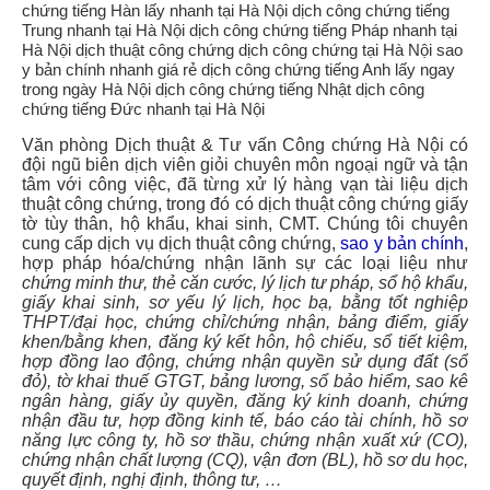
Văn phòng Dịch thuật & Tư vấn Công chứng Hà Nội có
đội ngũ biên dịch viên giỏi chuyên môn ngoại ngữ và tận
tâm với công việc, đã từng xử lý hàng vạn tài liệu dịch
thuật công chứng, trong đó có dịch thuật công chứng giấy
tờ tùy thân, hộ khẩu, khai sinh, CMT. Chúng tôi chuyên
cung cấp dịch vụ dịch thuật công chứng,
sao y bản chính
,
hợp pháp hóa/chứng nhận lãnh sự các loại liệu như
chứng minh thư, thẻ căn cước, lý lịch tư pháp, sổ hộ khẩu,
giấy khai sinh, sơ yếu lý lịch, học bạ, bằng tốt nghiệp
THPT/đại học, chứng chỉ/chứng nhận, bảng điểm, giấy
khen/bằng khen, đăng ký kết hôn, hộ chiếu, sổ tiết kiệm,
hợp đồng lao động, chứng nhận quyền sử dụng đất (sổ
đỏ), tờ khai thuế GTGT, bảng lương, sổ bảo hiểm, sao kê
ngân hàng, giấy ủy quyền, đăng ký kinh doanh, chứng
nhận đầu tư, hợp đồng kinh tế, báo cáo tài chính, hồ sơ
năng lực công ty, hồ sơ thầu, chứng nhận xuất xứ (CO),
chứng nhận chất lượng (CQ), vận đơn (BL), hồ sơ du học,
quyết định, nghị định, thông tư, …