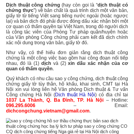
Dịch thuật công chứng
(hay còn gọi là “
dịch thuật có
chứng thực
”) về bản chất là quá trình dịch một văn bản,
giấy tờ từ tiếng Việt sang tiếng nước ngoài (hoặc ngược
lại) và bản dịch đó phải được đóng dấu xác nhận bởi một
cơ quan có thẩm quyền tại Việt Nam, trong đó người dịch
là cộng tác viên của Phòng Tư pháp quận/huyện hoặc
của Văn phòng Công chứng phải cam kết đã dịch chính
xác nội dung trong văn bản, giấy tờ đó.
Như vậy, có thể hiểu đơn giản rằng dịch thuật công
chứng là một công việc bao gồm hai công đoạn nối tiếp
nhau, đó là (1)
dịch
và (2)
xin dấu xác nhận của cơ
quan có thẩm quyền
.
Quý khách có nhu cầu sao y công chứng, dịch thuật công
chứng giấy tờ tùy thân, hộ khẩu, khai sinh, CMT tại Hà
Nội xin vui lòng liên hệ Văn phòng Dịch thuật & Tư vấn
Công chứng Hà Nội (
Dịch thuật Hà Nội
) có địa chỉ tại
1037 La Thành, Q. Ba Đình, TP. Hà Nội
– Hotline:
096.295.6006
– Email:
dichcongchung.vietnam@gmail.com
.