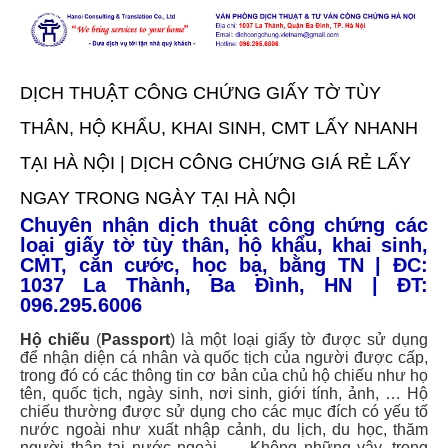
TRANG CHỦ
TRANG CHỦ
GIỚI THIỆU
GIỚI THIỆU
DỊCH THUẬT CÔNG CHỨNG GIẤY TỜ TÙY
DỊCH THUẬT CÔNG CHỨNG
THÂN, HỘ KHẨU, KHAI SINH, CMT LẤY NHANH
DỊCH THUẬT CÔNG CHỨNG
DỊCH VỤ KHÁC
TẠI HÀ NỘI | DỊCH CÔNG CHỨNG GIÁ RẺ LẤY
Sao y bản chính
DỊCH VỤ KHÁC
Hợp pháp hóa lãnh sự
NGAY TRONG NGÀY TẠI HÀ NỘI
Dịch thuật chuyên ngành
Chuyên nhận dịch thuật công chứng các
BÁO GIÁ
loại giấy tờ tùy thân, hộ khẩu, khai sinh,
BÁO GIÁ
CMT, căn cước, học bạ, bằng TN | ĐC:
1037 La Thành, Ba Đình, HN | ĐT:
TIN TỨC
TIN TỨC
096.295.6006
LIÊN HỆ
LIÊN HỆ
Hộ chiếu
(
Passport
) là một loại giấy tờ được sử dụng
để nhận diện cá nhân và quốc tịch của người được cấp,
trong đó có các thông tin cơ bản của chủ hộ chiếu như họ
tên, quốc tịch, ngày sinh, nơi sinh, giới tính, ảnh, … Hộ
chiếu thường được sử dụng cho các mục đích có yếu tố
nước ngoài như xuất nhập cảnh, du lịch, du học, thăm
người thân tại nước ngoài, … Không những vậy, trong