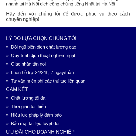
Hãy đến với chúng tôi để được phục vụ theo cách
chuyên nghiệp!
LÝ DO LỰA CHỌN CHÚNG TÔI
»
Đội ngũ biên dịch chất lượng cao
»
Quy trình dịch thuật nghiêm ngặt
»
Giao nhận tận nơi
»
Luôn hỗ trợ 24/24h, 7 ngày/tuần
»
Tư vấn miễn phí các thủ tục liên quan
CAM KẾT
»
Chất lượng tối đa
»
Thời gian tối thiểu
»
Hiệu lực pháp lý đảm bảo
»
Bảo mật tài liệu tuyệt đối
ƯU ĐÃI CHO DOANH NGHIỆP